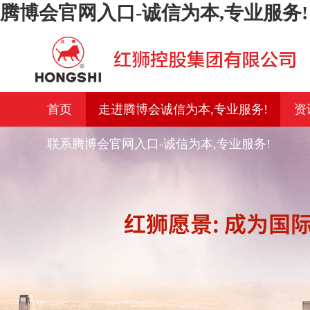
腾博会官网入口-诚信为本,专业服务!
首页
走进腾博会诚信为本,专业服务!
资
联系腾博会官网入口-诚信为本,专业服务!